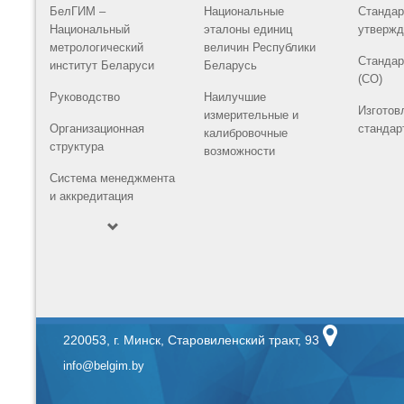
БелГИМ –
Национальные
Стандар
Национальный
эталоны единиц
утвержд
метрологический
величин Республики
Стандар
институт Беларуси
Беларусь
(СО)
Руководство
Наилучшие
Изготов
измерительные и
Организационная
стандар
калибровочные
структура
возможности
Система менеджмента
и аккредитация
220053, г. Минск, Старовиленский тракт, 93
info@belgim.by