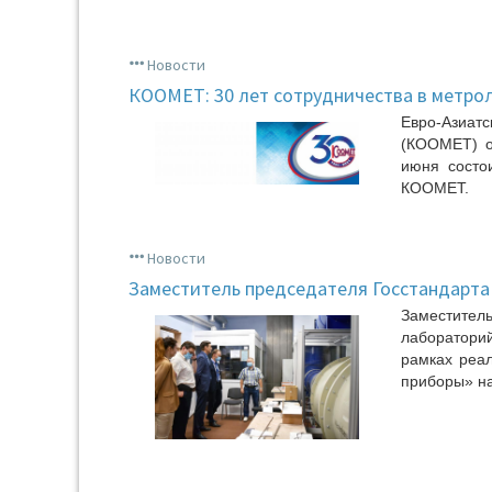
Новости
КООМЕТ: 30 лет сотрудничества в метро
Евро-Азиат
(КООМЕТ) о
июня состо
КООМЕТ.
Новости
Заместитель председателя Госстандарта
Заместител
лабораторий
рамках реа
приборы» на