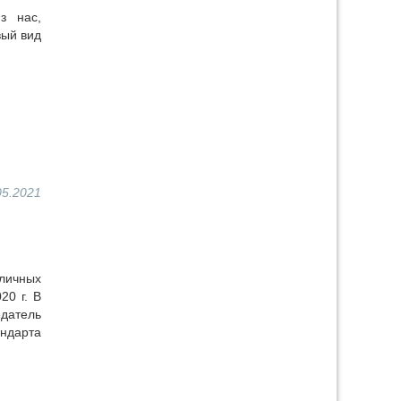
з нас,
вый вид
05.2021
личных
20 г. В
едатель
ндарта