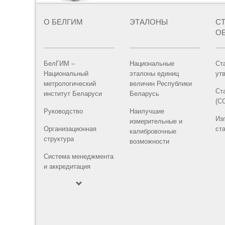
О БЕЛГИМ
ЭТАЛОНЫ
С
О
БелГИМ –
Национальные
Ст
Национальный
эталоны единиц
ут
метрологический
величин Республики
Ст
институт Беларуси
Беларусь
(С
Руководство
Наилучшие
Из
измерительные и
Организационная
ст
калибровочные
структура
возможности
Система менеджмента
и аккредитация