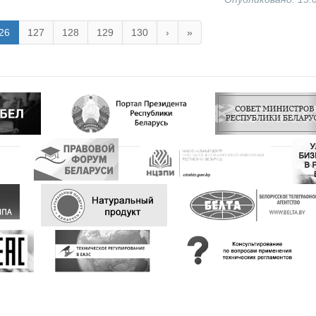
26
127
128
129
130
›
»