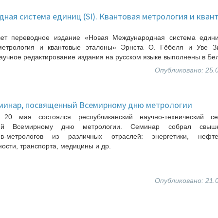
ная система единиц (SI). Квантовая метрология и кван
ет переводное издание «Новая Международная система единиц
метрология и квантовые эталоны» Эрнста О. Гёбеля и Уве Зи
аучное редактирование издания на русском языке выполнены в Бе
Опубликовано: 25.
еминар, посвященный Всемирному дню метрологии
20 мая состоялся республиканский научно-технический се
ый Всемирному дню метрологии. Семинар собрал свы
ов-метрологов из различных отраслей: энергетики, нефте
сти, транспорта, медицины и др.
Опубликовано: 21.