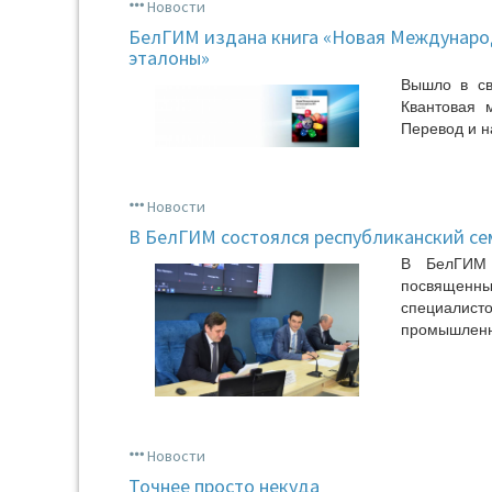
Новости
БелГИМ издана книга «Новая Международ
эталоны»
Вышло в св
Квантовая 
Перевод и н
Новости
В БелГИМ состоялся республиканский с
В БелГИМ 
посвященн
специалист
промышленно
Новости
Точнее просто некуда