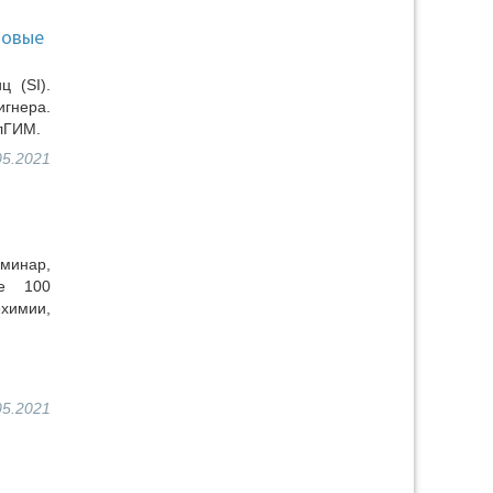
товые
 (SI).
гнера.
лГИМ.
05.2021
минар,
ше 100
химии,
05.2021