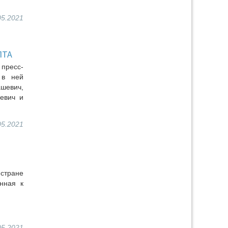
05.2021
ЛТА
пресс-
 в ней
шевич,
ревич и
05.2021
стране
нная к
05.2021