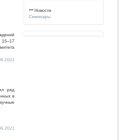
Новости
Семинары
ждений
 15–17
митета
06.2021
ил ряд
анных в
аучные
06.2021