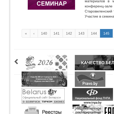
материалов в м
конференц-зале
Старовиленский т
Участие в семина
«
‹
140
141
142
143
144
145