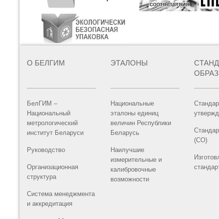
О БЕЛГИМ
ЭТАЛОНЫ
СТАН
ОБРА
БелГИМ –
Национальные
Стандар
Национальный
эталоны единиц
утвержд
метрологический
величин Республики
Стандар
институт Беларуси
Беларусь
(СО)
Руководство
Наилучшие
Изготов
измерительные и
Организационная
стандар
калибровочные
структура
возможности
Система менеджмента
и аккредитация