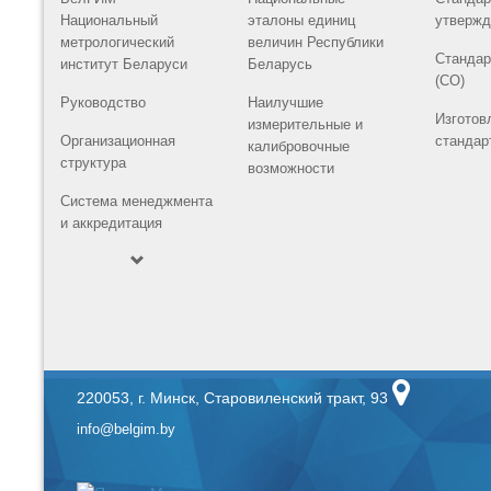
Национальный
эталоны единиц
утвержд
метрологический
величин Республики
Стандар
институт Беларуси
Беларусь
(СО)
Руководство
Наилучшие
Изготов
измерительные и
Организационная
стандар
калибровочные
структура
возможности
Система менеджмента
и аккредитация
220053, г. Минск, Старовиленский тракт, 93
info@belgim.by