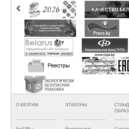
О БЕЛГИМ
ЭТАЛОНЫ
СТАН
ОБРА
БелГИМ –
Национальные
Стандар