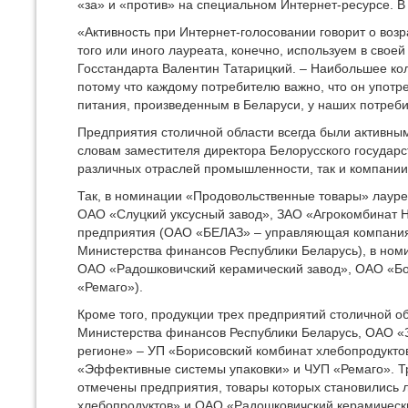
«за» и «против» на специальном Интернет-ресурсе. В 
«Активность при Интернет-голосовании говорит о воз
того или иного лауреата, конечно, используем в свое
Госстандарта Валентин Татарицкий. – Наибольшее ко
потому что каждому потребителю важно, что он употреб
питания, произведенным в Беларуси, у наших потреби
Предприятия столичной области всегда были активным
словам заместителя директора Белорусского государст
различных отраслей промышленности, так и компании-
Так, в номинации «Продовольственные товары» лаур
ОАО «Слуцкий уксусный завод», ЗАО «Агрокомбинат 
предприятия (ОАО «БЕЛАЗ» – управляющая компания
Министерства финансов Республики Беларусь), в ном
ОАО «Радошковичский керамический завод», ОАО «Бор
«Ремаго»).
Кроме того, продукции трех предприятий столичной 
Министерства финансов Республики Беларусь, ОАО «З
регионе» – УП «Борисовский комбинат хлебопродук
«Эффективные системы упаковки» и ЧУП «Ремаго». Тр
отмечены предприятия, товары которых становились 
хлебопродуктов» и ОАО «Радошковичский керамическ