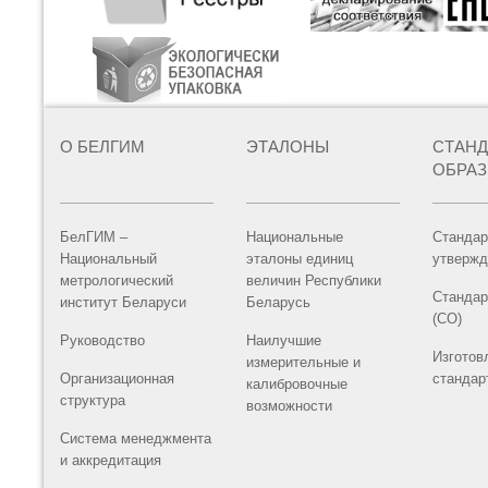
О БЕЛГИМ
ЭТАЛОНЫ
СТАН
ОБРА
БелГИМ –
Национальные
Стандар
Национальный
эталоны единиц
утвержд
метрологический
величин Республики
Стандар
институт Беларуси
Беларусь
(СО)
Руководство
Наилучшие
Изготов
измерительные и
Организационная
стандар
калибровочные
структура
возможности
Система менеджмента
и аккредитация