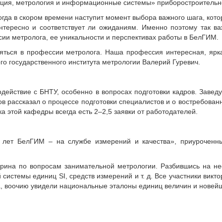
ция, метрология и информационные системы» приборостроительно
огда в скором времени наступит момент выбора важного шага, кото
интересно и соответствует ли ожиданиям. Именно поэтому так в
сии метролога, ее уникальности и перспективах работы в БелГИМ.
ояться в профессии метролога. Наша профессия интересная, ярка
го государственного института метрологии Валерий Гуревич.
одействие с БНТУ, особенно в вопросах подготовки кадров. Заве
ассказал о процессе подготовки специалистов и о востребованно
а этой кафедры всегда есть 2–2,5 заявки от работодателей.
лет БелГИМ – на службе измерений и качества», приуроченны
рина по вопросам занимательной метрологии. Разбившись на не
истемы единиц SI, средств измерений и т. д. Все участники викт
а, воочию увидели национальные эталоны единиц величин и новей