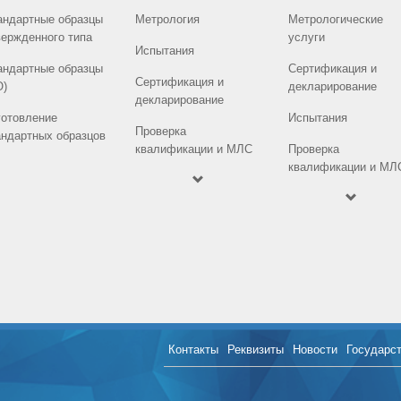
андартные образцы
Метрология
Метрологические
вержденного типа
услуги
Испытания
андартные образцы
Сертификация и
Сертификация и
О)
декларирование
декларирование
готовление
Испытания
Проверка
андартных образцов
квалификации и МЛС
Проверка
квалификации и МЛ
Контакты
Реквизиты
Новости
Государс