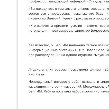
профессор, заведующий кафедрой «Стандартиза
«Вы находитесь в том замечательном возрасте, к
состояться в профессии, насколько это будет 
лицеистам Валерий Гуревич, рассказав о профес
«Кто захочет и приложит усилия – сможет сост
потенциал», – резюмировал директор Белорусско
Как известно, у БелГИМ налажено тесное взаим
информационные системы» БНТУ Павел Серенков р
при распределении на одного студента-выпускник
Лицеисты с интересом посмотрели фильм «20 
института.
Неподдельный интерес у ребят вызвала и викто
касающиеся истории измерений, Международной с
БелГИМ. Ребята посетили лаборатории институт