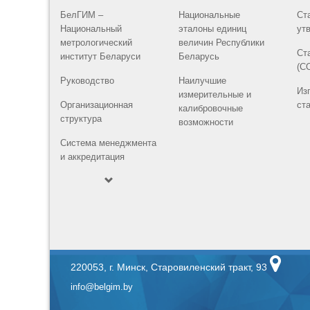
БелГИМ –
Национальные
Ст
Национальный
эталоны единиц
ут
метрологический
величин Республики
Ст
институт Беларуси
Беларусь
(С
Руководство
Наилучшие
Из
измерительные и
Организационная
ст
калибровочные
структура
возможности
Система менеджмента
и аккредитация
220053, г. Минск, Старовиленский тракт, 93
info@belgim.by