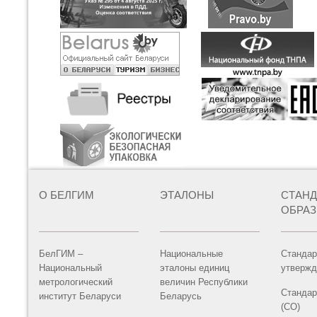
О БЕЛГИМ
ЭТАЛОНЫ
СТАН
ОБРА
БелГИМ –
Национальные
Стандар
Национальный
эталоны единиц
утвержд
метрологический
величин Республики
Стандар
институт Беларуси
Беларусь
(СО)