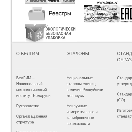
О БЕЛГИМ
ЭТАЛОНЫ
СТАН
ОБРА
БелГИМ –
Национальные
Стандар
Национальный
эталоны единиц
утвержд
метрологический
величин Республики
Стандар
институт Беларуси
Беларусь
(СО)
Руководство
Наилучшие
Изготов
измерительные и
Организационная
стандар
калибровочные
структура
возможности