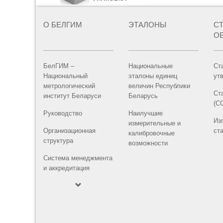
О БЕЛГИМ
ЭТАЛОНЫ
С
О
БелГИМ –
Национальные
Ст
Национальный
эталоны единиц
ут
метрологический
величин Республики
Ст
институт Беларуси
Беларусь
(С
Руководство
Наилучшие
Из
измерительные и
Организационная
ст
калибровочные
структура
возможности
Система менеджмента
и аккредитация