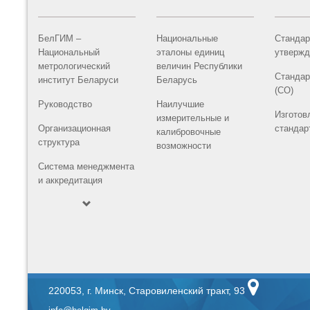
БелГИМ –
Национальные
Стандар
Национальный
эталоны единиц
утвержд
метрологический
величин Республики
Стандар
институт Беларуси
Беларусь
(СО)
Руководство
Наилучшие
Изготов
измерительные и
Организационная
стандар
калибровочные
структура
возможности
Система менеджмента
и аккредитация
220053, г. Минск, Старовиленский тракт, 93