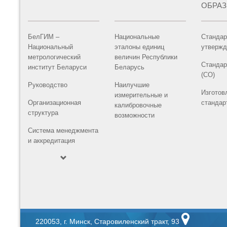
ОБРА
БелГИМ –
Национальные
Стандар
Национальный
эталоны единиц
утвержд
метрологический
величин Республики
Стандар
институт Беларуси
Беларусь
(СО)
Руководство
Наилучшие
Изготов
измерительные и
Организационная
стандар
калибровочные
структура
возможности
Система менеджмента
и аккредитация
220053, г. Минск, Старовиленский тракт, 93