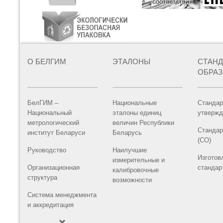
О БЕЛГИМ
ЭТАЛОНЫ
СТАН
ОБРА
БелГИМ –
Национальные
Стандар
Национальный
эталоны единиц
утвержд
метрологический
величин Республики
Стандар
институт Беларуси
Беларусь
(СО)
Руководство
Наилучшие
Изготов
измерительные и
Организационная
стандар
калибровочные
структура
возможности
Система менеджмента
и аккредитация