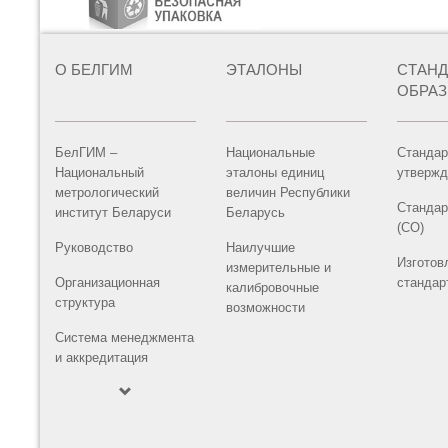
О БЕЛГИМ
ЭТАЛОНЫ
СТАН
ОБРА
БелГИМ –
Национальные
Стандар
Национальный
эталоны единиц
утвержд
метрологический
величин Республики
Стандар
институт Беларуси
Беларусь
(СО)
Руководство
Наилучшие
Изготов
измерительные и
Организационная
стандар
калибровочные
структура
возможности
Система менеджмента
и аккредитация