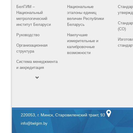
БелГИМ –
Национальные
Стандар
Национальный
эталоны единиц
утвержд
метрологический
величин Республики
Стандар
институт Беларуси
Беларусь
(СО)
Руководство
Наилучшие
Изготов
измерительные и
Организационная
стандар
калибровочные
структура
возможности
Система менеджмента
и аккредитация
220053, г. Минск, Старовиленский тракт, 93
info@belgim.by