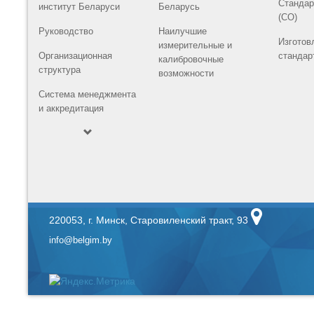
Стандар
институт Беларуси
Беларусь
(СО)
Руководство
Наилучшие
Изготов
измерительные и
Организационная
стандар
калибровочные
структура
возможности
Система менеджмента
и аккредитация
220053, г. Минск, Старовиленский тракт, 93
info@belgim.by