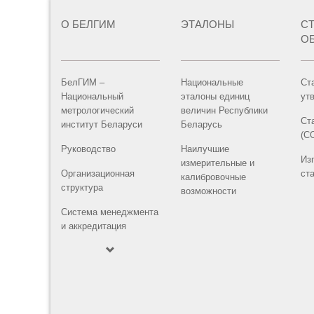
О БЕЛГИМ
ЭТАЛОНЫ
С
О
БелГИМ –
Национальные
Ст
Национальный
эталоны единиц
ут
метрологический
величин Республики
Ст
институт Беларуси
Беларусь
(С
Руководство
Наилучшие
Из
измерительные и
Организационная
ст
калибровочные
структура
возможности
Система менеджмента
и аккредитация