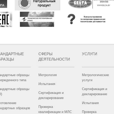
ТАНДАРТНЫЕ
СФЕРЫ
УСЛУГИ
БРАЗЦЫ
ДЕЯТЕЛЬНОСТИ
андартные образцы
Метрология
Метрологические
вержденного типа
услуги
Испытания
андартные образцы
Сертификация и
Сертификация и
О)
декларирование
декларирование
готовление
Испытания
Проверка
андартных образцов
квалификации и МЛС
Проверка