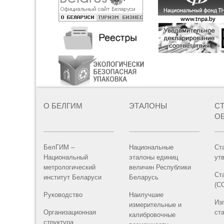
О БЕЛГИМ
ЭТАЛОНЫ
С
О
БелГИМ –
Национальные
Ст
Национальный
эталоны единиц
ут
метрологический
величин Республики
Ст
институт Беларуси
Беларусь
(С
Руководство
Наилучшие
Из
измерительные и
Организационная
ст
калибровочные
структура