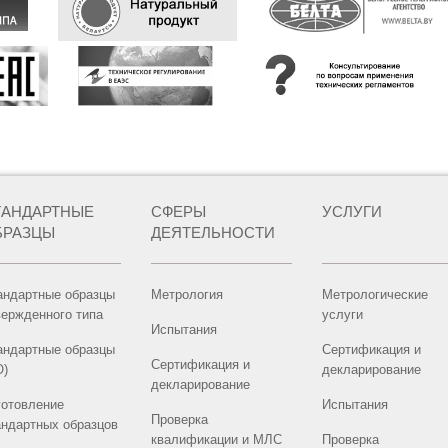
ТАНДАРТНЫЕ
СФЕРЫ
УСЛУГИ
БРАЗЦЫ
ДЕЯТЕЛЬНОСТИ
андартные образцы
Метрология
Метрологические
вержденного типа
услуги
Испытания
андартные образцы
Сертификация и
Сертификация и
О)
декларирование
декларирование
готовление
Испытания
Проверка
андартных образцов
квалификации и МЛС
Проверка