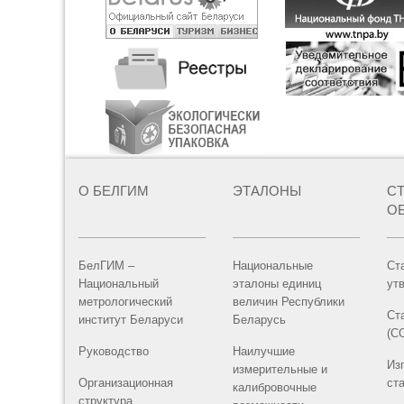
О БЕЛГИМ
ЭТАЛОНЫ
С
О
БелГИМ –
Национальные
Ст
Национальный
эталоны единиц
ут
метрологический
величин Республики
Ст
институт Беларуси
Беларусь
(С
Руководство
Наилучшие
Из
измерительные и
Организационная
ст
калибровочные
структура