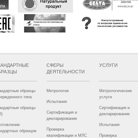
ТАНДАРТНЫЕ
СФЕРЫ
УСЛУГИ
БРАЗЦЫ
ДЕЯТЕЛЬНОСТИ
андартные образцы
Метрология
Метрологические
вержденного типа
услуги
Испытания
андартные образцы
Сертификация и
Сертификация и
О)
декларирование
декларирование
готовление
Испытания
Проверка
андартных образцов
квалификации и МЛС
Проверка