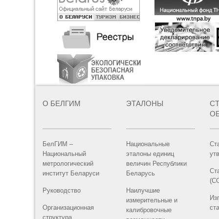
О БЕЛГИМ
ЭТАЛОНЫ
С
О
БелГИМ –
Национальные
Ст
Национальный
эталоны единиц
ут
метрологический
величин Республики
Ст
институт Беларуси
Беларусь
(С
Руководство
Наилучшие
Из
измерительные и
Организационная
ст
калибровочные
структура