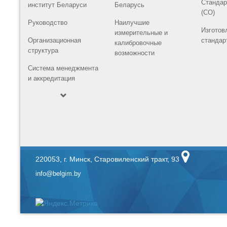
Стандар
институт Беларуси
Беларусь
(СО)
Руководство
Наилучшие
Изготов
измерительные и
Организационная
стандар
калибровочные
структура
возможности
Система менеджмента
и аккредитация
220053, г. Минск, Старовиленский тракт, 93
info@belgim.by