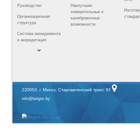
Руководство
Наилучшие
Изготов
измерительные и
Организационная
стандар
калибровочные
структура
возможности
Система менеджмента
и аккредитация
220053, г. Минск, Старовиленский тракт, 93
info@belgim.by