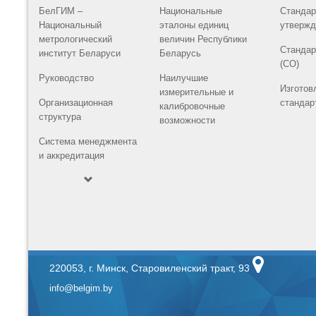
БелГИМ –
Национальные
Стандар
Национальный
эталоны единиц
утвержд
метрологический
величин Республики
Стандар
институт Беларуси
Беларусь
(СО)
Руководство
Наилучшие
Изготов
измерительные и
Организационная
стандар
калибровочные
структура
возможности
Система менеджмента
и аккредитация
220053, г. Минск, Старовиленский тракт, 93
info@belgim.by