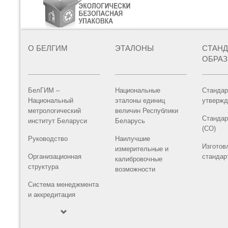
О БЕЛГИМ
ЭТАЛОНЫ
СТАН
ОБРА
БелГИМ –
Национальные
Стандар
Национальный
эталоны единиц
утвержд
метрологический
величин Республики
Стандар
институт Беларуси
Беларусь
(СО)
Руководство
Наилучшие
Изготов
измерительные и
Организационная
стандар
калибровочные
структура
возможности
Система менеджмента
и аккредитация