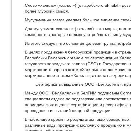
Слово «халяль» («халал») (от арабского al-halal - до
более глубокий смысл.
Мусульманин всегда уделяет большое внимание своей 
Для мусульман «халяль» («халал») - это марка, подт
компонентов, которые нельзя употреблять в пищу му
Из этого следует, что основная целевая группа пот
В целях продвижения белорусской продукции в стран
Республики Беларусь органом по сертификации Халял
государств персидского залива (GSO) и Государстве
маркировки товаров знаком «Халяль» и полномочия н
маркированных знаком «Халяль», аттестат аккредита
Сертификаты, выданные ООО «БелХаляль», признают
Между ООО «БелХаляль» и БелГИМ подписаны Соглашен
специалисты отдела по подтверждению соответствия п
периодических оценок, сертификации и ресертификац
проведению испытаний пищевой продукции.
В настоящее время по результатам таких совместных
различные виды продукции: молочную продукцию и мя