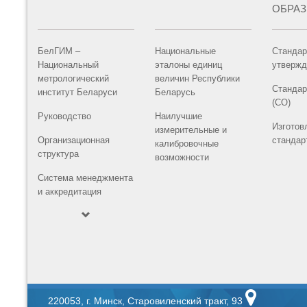
ОБРА
БелГИМ –
Национальные
Стандар
Национальный
эталоны единиц
утвержд
метрологический
величин Республики
Стандар
институт Беларуси
Беларусь
(СО)
Руководство
Наилучшие
Изготов
измерительные и
Организационная
стандар
калибровочные
структура
возможности
Система менеджмента
и аккредитация
220053, г. Минск, Старовиленский тракт, 93