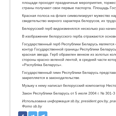
площади проходят праздничные мероприятия, торжес
страны получают свои первые паспорта. Площадь Гос
Красная полоса на флаге символизирует мужество нар
свидетельство мирного характера белорусов, их труд
Белорусский герб видоизменялся несколько раз начина
В изображении белорусского герба отражаются основ
Государственный герб Республики Беларусь является
контур Государственной границы Республики Беларус
красная звезда. Герб обрамлен венком из золотых кол
стороны красно-зеленой лентой, в средней части кото
«Рэспубліка Беларусь».
Государственный гимн Республики Беларусь представ
закрепляется в законодательстве.
Музыку к нему написал белорусский композитор Несто
Закон Республики Беларусь от 5 июля 2004 г. № 301-
Использована информация sb.by, president.gov.by,
pra
Фото sb.by