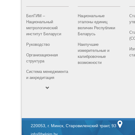
БелГИМ –
Национальные
Ст
Национальный
эталоны единиц
ут
метрологический
величин Республики
Ст
институт Беларуси
Беларусь
(С
Руководство
Наилучшие
Из
измерительные и
Организационная
ст
калибровочные
структура
возможности
Система менеджмента
и аккредитация
220053, г. Минск, Старовиленский тракт, 93
info@belgim.by