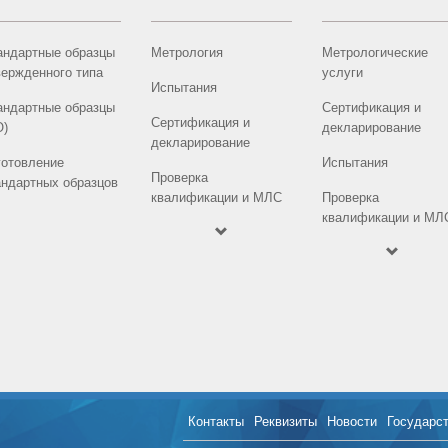
андартные образцы
Метрология
Метрологические
вержденного типа
услуги
Испытания
андартные образцы
Сертификация и
Сертификация и
О)
декларирование
декларирование
готовление
Испытания
Проверка
андартных образцов
квалификации и МЛС
Проверка
квалификации и МЛ
Контакты
Реквизиты
Новости
Государс