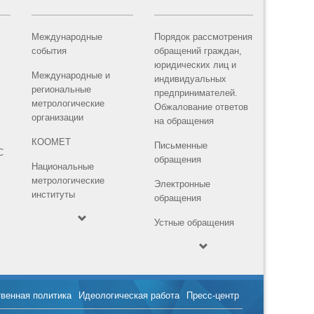
Международные
Порядок рассмотрения
события
обращений граждан,
юридических лиц и
Международные и
индивидуальных
региональные
предпринимателей.
метрологические
Обжалование ответов
организации
на обращения
КООМЕТ
Письменные
С
обращения
Национальные
метрологические
Электронные
институты
обращения
Устные обращения
твенная политика
Идеологическая работа
Пресс-центр