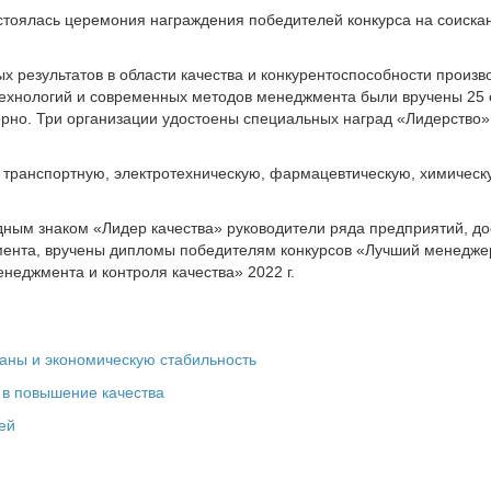
состоялась церемония награждения победителей конкурса на соиск
х результатов в области качества и конкурентоспособности произв
ехнологий и современных методов менеджмента были вручены 25 о
торно. Три организации удостоены специальных наград «Лидерств
транспортную, электротехническую, фармацевтическую, химическу
ным знаком «Лидер качества» руководители ряда предприятий, до
жмента, вручены дипломы победителям конкурсов «Лучший менеджер
енеджмента и контроля качества» 2022 г.
аны и экономическую стабильность
 в повышение качества
ей