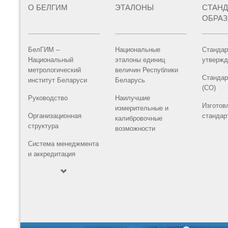
О БЕЛГИМ
ЭТАЛОНЫ
СТАН
ОБРА
БелГИМ –
Национальные
Стандар
Национальный
эталоны единиц
утвержд
метрологический
величин Республики
Стандар
институт Беларуси
Беларусь
(СО)
Руководство
Наилучшие
Изготов
измерительные и
Организационная
стандар
калибровочные
структура
возможности
Система менеджмента
и аккредитация