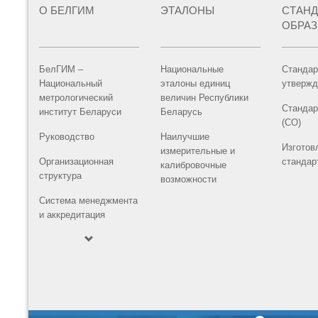
О БЕЛГИМ
ЭТАЛОНЫ
СТАН
ОБРА
БелГИМ –
Национальные
Стандар
Национальный
эталоны единиц
утвержд
метрологический
величин Республики
Стандар
институт Беларуси
Беларусь
(СО)
Руководство
Наилучшие
Изготов
измерительные и
Организационная
стандар
калибровочные
структура
возможности
Система менеджмента
и аккредитация