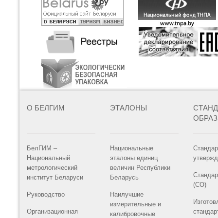
О БЕЛГИМ
ЭТАЛОНЫ
СТАН
ОБРА
БелГИМ –
Национальные
Стандар
Национальный
эталоны единиц
утвержд
метрологический
величин Республики
Стандар
институт Беларуси
Беларусь
(СО)
Руководство
Наилучшие
Изготов
измерительные и
Организационная
стандар
калибровочные