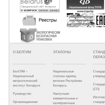
О БЕЛГИМ
ЭТАЛОНЫ
СТАН
ОБРА
БелГИМ –
Национальные
Стандар
Национальный
эталоны единиц
утвержд
метрологический
величин Республики
Стандар
институт Беларуси
Беларусь
(СО)
Руководство
Наилучшие
Изготов
измерительные и
Организационная
стандар
калибровочные