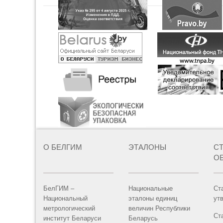
О БЕЛГИМ
ЭТАЛОНЫ
С
О
БелГИМ –
Национальные
Ст
Национальный
эталоны единиц
ут
метрологический
величин Республики
Ст
институт Беларуси
Беларусь