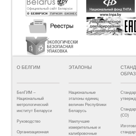
О БЕЛГИМ
ЭТАЛОНЫ
СТАН
ОБРА
БелГИМ –
Национальные
Стандар
Национальный
эталоны единиц
утвержд
метрологический
величин Республики
Стандар
институт Беларуси
Беларусь
(СО)
Руководство
Наилучшие
Изготов
измерительные и
Организационная
стандар
калибровочные