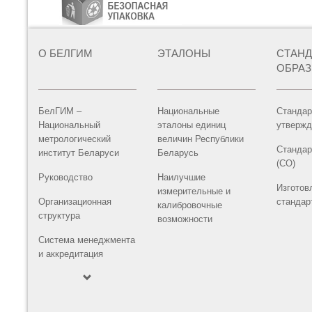
О БЕЛГИМ
ЭТАЛОНЫ
СТАН
ОБРА
БелГИМ –
Национальные
Стандар
Национальный
эталоны единиц
утвержд
метрологический
величин Республики
Стандар
институт Беларуси
Беларусь
(СО)
Руководство
Наилучшие
Изготов
измерительные и
Организационная
стандар
калибровочные
структура
возможности
Система менеджмента
и аккредитация