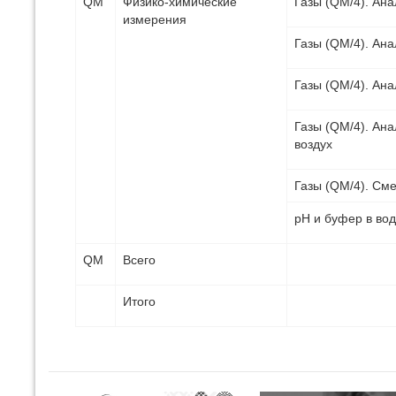
QM
Физико-химические
Газы (QM/4). Ана
измерения
Газы (QM/4). Ана
Газы (QM/4). Ана
Газы (QM/4). Ана
воздух
Газы (QM/4). См
pH и буфер в вод
QM
Всего
Итого