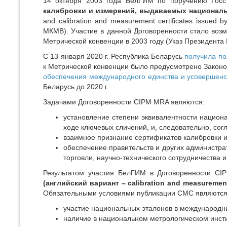
14 октября 2003 года БелГИМ по поручению Гос
калибровки и измерений, выдаваемых национал
and calibration and measurement certificates issued by
МКМВ). Участие в данной Договоренности стало во
Метрической конвенции в 2003 году (Указ Президента 
C 13 января 2020 г. Республика Беларусь
получила по
к Метрической конвенции было предусмотрено Законом
обеспечения международного единства и усовершенс
Беларусь до 2020 г.
Задачами Договоренности CIPM MRA являются:
установление степени эквивалентности национа
ходе ключевых сличений, и, следовательно, согл
взаимное признание сертификатов калибровки
обеспечение правительств и других администр
торговли, научно-технического сотрудничества 
Результатом участия БелГИМ в Договоренности C
(английский вариант
–
calibration and measurement
Обязательными условиями публикации СМС являются
участие национальных эталонов в международн
наличие в национальном метрологическом инсти