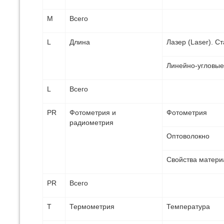
М
Всего
L
Длина
Лазер (Laser). 
Линейно-угловые
L
Всего
PR
Фотометрия и
Фотометрия
радиометрия
Оптоволокно
Свойства матери
PR
Всего
T
Термометрия
Температура