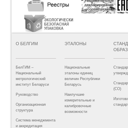
О БЕЛГИМ
ЭТАЛОНЫ
СТАН
ОБРА
БелГИМ –
Национальные
Стандар
Национальный
эталоны единиц
утвержд
метрологический
величин Республики
Стандар
институт Беларуси
Беларусь
(СО)
Руководство
Наилучшие
Изготов
измерительные и
Организационная
стандар
калибровочные
структура
возможности
Система менеджмента
и аккредитация