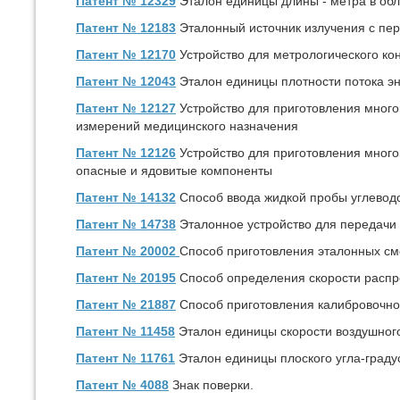
Патент № 12329
Эталон единицы длины - метра в об
Патент № 12183
Эталонный источник излучения с пер
Патент № 12170
Устройство для метрологического ко
Патент № 12043
Эталон единицы плотности потока э
Патент № 12127
Устройство для приготовления много
измерений медицинского назначения
Патент № 12126
Устройство для приготовления мног
опасные и ядовитые компоненты
Патент № 14132
Способ ввода жидкой пробы углеводо
Патент № 14738
Эталонное устройство для передачи 
Патент № 20002
Способ приготовления эталонных сме
Патент № 20195
Способ определения скорости распр
Патент № 21887
Способ приготовления калибровочно
Патент № 11458
Эталон единицы скорости воздушного
Патент № 11761
Эталон единицы плоского угла-граду
Патент № 4088
Знак поверки.