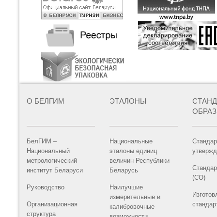
О БЕЛГИМ
ЭТАЛОНЫ
СТАН
ОБРА
БелГИМ –
Национальные
Стандар
Национальный
эталоны единиц
утвержд
метрологический
величин Республики
Стандар
институт Беларуси
Беларусь
(СО)
Руководство
Наилучшие
Изготов
измерительные и
Организационная
стандар
калибровочные
структура
возможности