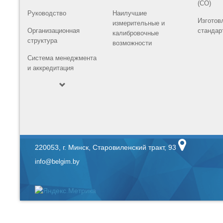
(СО)
Руководство
Наилучшие
Изготов
измерительные и
Организационная
стандар
калибровочные
структура
возможности
Система менеджмента
и аккредитация
220053, г. Минск, Старовиленский тракт, 93
info@belgim.by