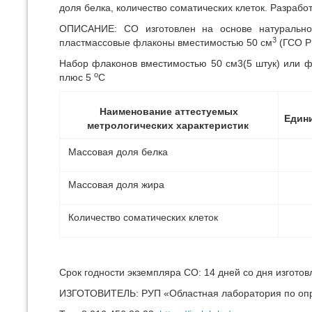
доля белка, количество соматических клеток. Разраб
ОПИСАНИЕ: СО изготовлен на основе натуральног
3
пластмассовые флаконы вместимостью 50 см
(ГСО Р
Набор флаконов вместимостью 50 см3(5 штук) или 
о
плюс 5
С
Наименование аттестуемых
Един
метрологических характеристик
Массовая доля белка
Массовая доля жира
Количество соматических клеток
Срок годности экземпляра СО: 14 дней со дня изготовл
ИЗГОТОВИТЕЛЬ: РУП «Областная лаборатория по опред