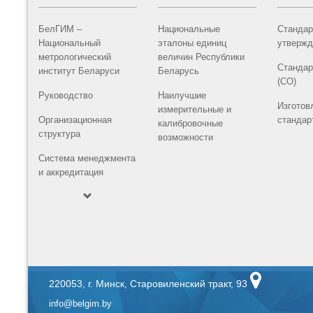
БелГИМ –
Национальные
Стандар
Национальный
эталоны единиц
утвержд
метрологический
величин Республики
Стандар
институт Беларуси
Беларусь
(СО)
Руководство
Наилучшие
Изготов
измерительные и
Организационная
стандар
калибровочные
структура
возможности
Система менеджмента
и аккредитация
220053, г. Минск, Старовиленский тракт, 93
info@belgim.by