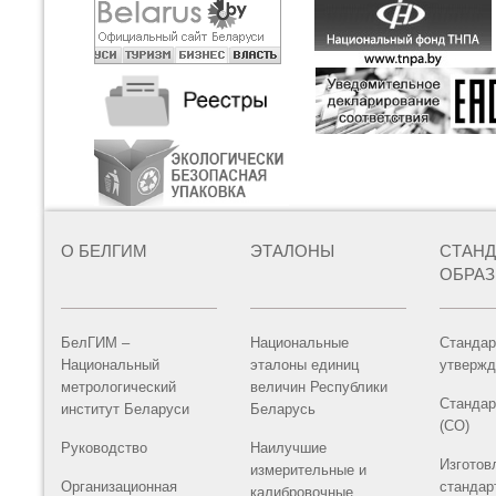
О БЕЛГИМ
ЭТАЛОНЫ
СТАН
ОБРА
БелГИМ –
Национальные
Стандар
Национальный
эталоны единиц
утвержд
метрологический
величин Республики
Стандар
институт Беларуси
Беларусь
(СО)
Руководство
Наилучшие
Изготов
измерительные и
Организационная
стандар
калибровочные