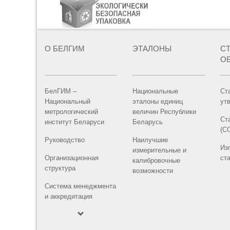
О БЕЛГИМ
ЭТАЛОНЫ
С
О
БелГИМ –
Национальные
Ст
Национальный
эталоны единиц
ут
метрологический
величин Республики
Ст
институт Беларуси
Беларусь
(С
Руководство
Наилучшие
Из
измерительные и
Организационная
ст
калибровочные
структура
возможности
Система менеджмента
и аккредитация