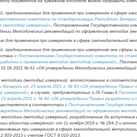
лекту документов на бумажном носителе можно направить комп
й, предназначенных для применения при измерениях в сфере за
арственного комитета по стандартизации Республики Беларусь
к (методов) измерений»
, Постановлением Государственного к
ждении Методических рекомендаций по оформлению методик (ме
ые для применения при измерениях в сфере законодательной м
й, предназначенных для применения при измерениях вне сферы
тствии с
Постановлением Государственного комитета по станд
азработки и применения методик (методов) измерений»
, Постан
 01.06.2021 № 61 «Об утверждении Методических рекомендаци
в методики (методы) измерений, аттестованные в соответств
Беларусь от 23 апреля 2021 г. № 43 «Об утверждении Правил 
) измерений»
, в случаях, предусмотренных п.26 Главы 6
Постано
23 апреля 2021 г. № 44 «Об утверждении Правил разработки и
уществляется в соответствии с
Постановлением Государственн
утверждении Методических рекомендаций по оформлению методи
 методики (методы) измерений, разработанные до вступления в
ении единства измерений» от 11 ноября 2019 г. № 254-З и атте
еняемые при измерениях в сфере законодательной метрологии
.503-2013 с учетом ГОСТ 8.010-2013.