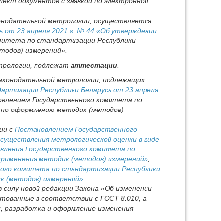
лект документов с заявкой по электронной
конодательной метрологии, осуществляется
 от 23 апреля 2021 г. № 44 «Об утверждении
омитета по стандартизации Республики
тодов) измерений».
етрологии, подлежат
аттестации
.
 законодательной метрологии, подлежащих
артизации Республики Беларусь от 23 апреля
овлением Государственного комитета по
й по оформлению методик (методов)
ии с
Постановлением Государственного
осуществления метрологической оценки в виде
вления Государственного комитета по
 применения методик (методов) измерений»
,
ого комитета по стандартизации Республики
к (методов) измерений»
.
 силу новой редакции Закона «Об изменении
стованные в соответствии с ГОСТ 8.010, а
, разработка и оформление изменения