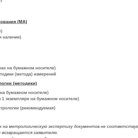
)
ования (МА)
е)
и наличии)
рах на бумажном носителе)
етодики (метода) измерений
логии (методики)
 на бумажном носителе)
в 1 экземпляре на бумажном носителе)
трологии (рекомендуемая)
ых на метрологическую экспертизу документов не соответств
м возвращается заявителю.