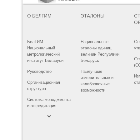
О БЕЛГИМ
ЭТАЛОНЫ
С
О
БелГИМ –
Национальные
Ст
Национальный
эталоны единиц
ут
метрологический
величин Республики
Ст
институт Беларуси
Беларусь
(С
Руководство
Наилучшие
Из
измерительные и
Организационная
ст
калибровочные
структура
возможности
Система менеджмента
и аккредитация