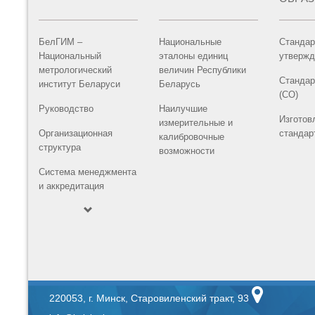
БелГИМ –
Национальные
Стандар
Национальный
эталоны единиц
утвержд
метрологический
величин Республики
Стандар
институт Беларуси
Беларусь
(СО)
Руководство
Наилучшие
Изготов
измерительные и
Организационная
стандар
калибровочные
структура
возможности
Система менеджмента
и аккредитация
220053, г. Минск, Старовиленский тракт, 93