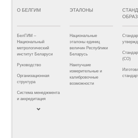
О БЕЛГИМ
ЭТАЛОНЫ
СТАН
ОБРА
БелГИМ –
Национальные
Стандар
Национальный
эталоны единиц
утвержд
метрологический
величин Республики
Стандар
институт Беларуси
Беларусь
(СО)
Руководство
Наилучшие
Изготов
измерительные и
Организационная
стандар
калибровочные
структура
возможности
Система менеджмента
и аккредитация