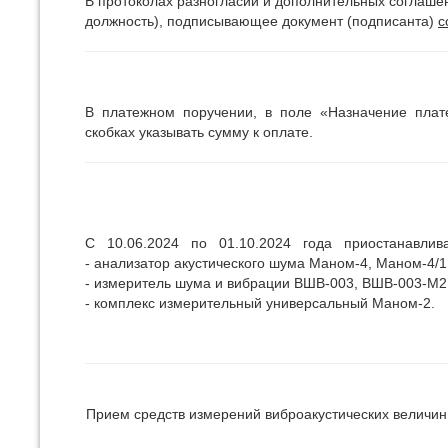
В протоколах разногласий и дополнительных соглаше
должность), подписывающее документ (подписанта)
с
В платежном поручении, в поле «Назначение пла
скобках указывать сумму к оплате.
С 10.06.2024 по 01.10.2024 года приостанавливает
- анализатор акустического шума Маном-4, Маном-4/1
- измеритель шума и вибрации ВШВ-003, ВШВ-003-М
- комплекс измерительный универсальный Маном-2.
Прием средств измерений виброакустических величин