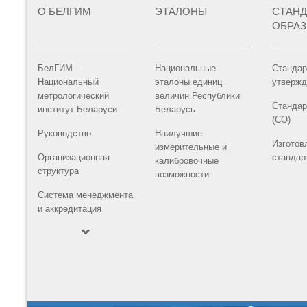
О БЕЛГИМ
ЭТАЛОНЫ
СТАН
ОБРА
БелГИМ –
Национальные
Стандар
Национальный
эталоны единиц
утвержд
метрологический
величин Республики
Стандар
институт Беларуси
Беларусь
(СО)
Руководство
Наилучшие
Изготов
измерительные и
Организационная
стандар
калибровочные
структура
возможности
Система менеджмента
и аккредитация