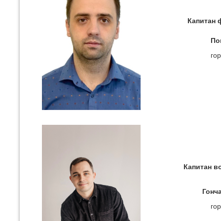
Капитан 
По
гор
Капитан в
Гонч
гор