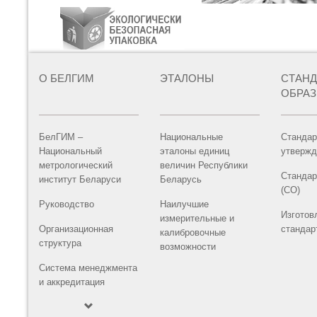
О БЕЛГИМ
ЭТАЛОНЫ
СТАН
ОБРА
БелГИМ –
Национальные
Стандар
Национальный
эталоны единиц
утвержд
метрологический
величин Республики
Стандар
институт Беларуси
Беларусь
(СО)
Руководство
Наилучшие
Изготов
измерительные и
Организационная
стандар
калибровочные
структура
возможности
Система менеджмента
и аккредитация