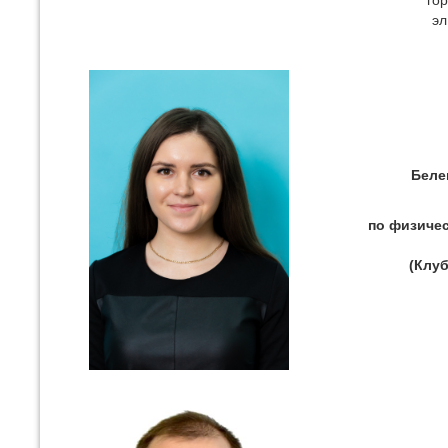
гор
эл
Беле
по физичес
(Клуб