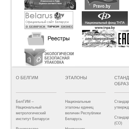
О БЕЛГИМ
ЭТАЛОНЫ
СТАН
ОБРА
БелГИМ –
Национальные
Стандар
Национальный
эталоны единиц
утвержд
метрологический
величин Республики
Стандар
институт Беларуси
Беларусь
(СО)
Руководство
Наилучшие