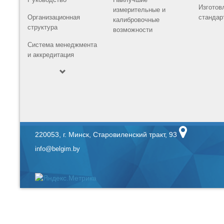
Изготов
измерительные и
Организационная
стандар
калибровочные
структура
возможности
Система менеджмента
и аккредитация
220053, г. Минск, Старовиленский тракт, 93
info@belgim.by