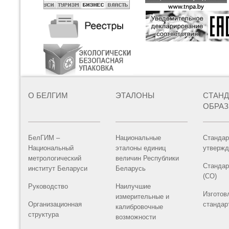
О БЕЛГИМ
ЭТАЛОНЫ
СТАН
ОБРА
БелГИМ –
Национальные
Стандар
Национальный
эталоны единиц
утвержд
метрологический
величин Республики
Стандар
институт Беларуси
Беларусь
(СО)
Руководство
Наилучшие
Изготов
измерительные и
Организационная
стандар
калибровочные
структура
возможности