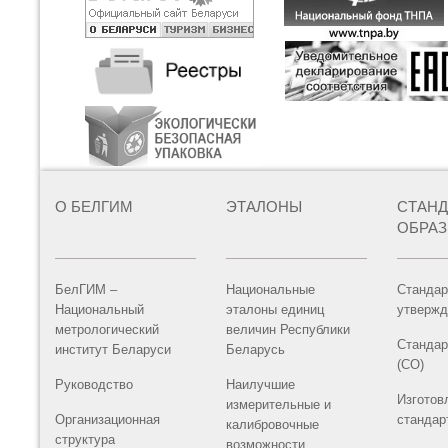
О БЕЛГИМ
ЭТАЛОНЫ
СТАН
ОБРА
БелГИМ –
Национальные
Стандар
Национальный
эталоны единиц
утвержд
метрологический
величин Республики
Стандар
институт Беларуси
Беларусь
(СО)
Руководство
Наилучшие
Изготов
измерительные и
Организационная
стандар
калибровочные
структура
возможности