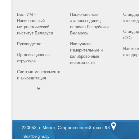
БелГИМ –
Национальные
Стандар
Национальный
эталоны единиц
утвержд
метрологический
величин Республики
Стандар
институт Беларуси
Беларусь
(СО)
Руководство
Наилучшие
Изготов
измерительные и
Организационная
стандар
калибровочные
структура
возможности
Система менеджмента
и аккредитация
220053, г. Минск, Старовиленский тракт, 93
info@belgim.by