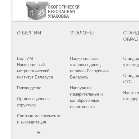
О БЕЛГИМ
ЭТАЛОНЫ
СТАН
ОБРА
БелГИМ –
Национальные
Стандар
Национальный
эталоны единиц
утвержд
метрологический
величин Республики
Стандар
институт Беларуси
Беларусь
(СО)
Руководство
Наилучшие
Изготов
измерительные и
Организационная
стандар
калибровочные
структура
возможности
Система менеджмента
и аккредитация